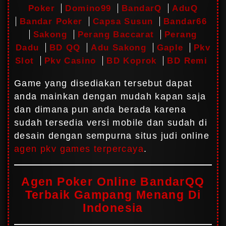
Poker
Domino99
BandarQ
AduQ
Bandar Poker
Capsa Susun
Bandar66
Sakong
Perang Baccarat
Perang
Dadu
BD QQ
Adu Sakong
Gaple
Pkv
Slot
Pkv Casino
BD Koprok
BD Remi
Game yang disediakan tersebut dapat
anda mainkan dengan mudah kapan saja
dan dimana pun anda berada karena
sudah tersedia versi mobile dan sudah di
desain dengan sempurna situs judi online
agen pkv games terpercaya
.
Agen Poker Online BandarQQ
Terbaik Gampang Menang Di
Indonesia