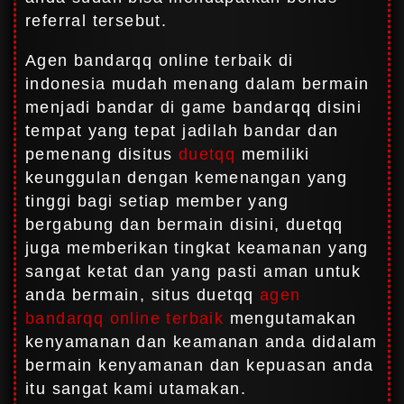
referral tersebut.
Agen bandarqq online terbaik di
indonesia mudah menang dalam bermain
menjadi bandar di game bandarqq disini
tempat yang tepat jadilah bandar dan
pemenang disitus
duetqq
memiliki
keunggulan dengan kemenangan yang
tinggi bagi setiap member yang
bergabung dan bermain disini, duetqq
juga memberikan tingkat keamanan yang
sangat ketat dan yang pasti aman untuk
anda bermain, situs duetqq
agen
bandarqq online terbaik
mengutamakan
kenyamanan dan keamanan anda didalam
bermain kenyamanan dan kepuasan anda
itu sangat kami utamakan.