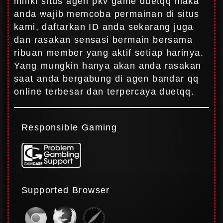
miliki situs agen pkv game duetqq maka
anda wajib memcoba permainan di situs
kami, daftarkan ID anda sekarang juga
dan rasakan sensasi bermain bersama
ribuan member yang aktif setiap harinya.
Yang mungkin hanya akan anda rasakan
saat anda bergabung di agen bandar qq
online terbesar dan terpercaya duetqq.
Responsible Gaming
Supported Browser