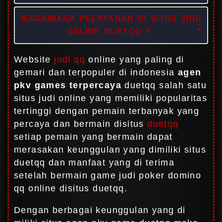
BAGAIMANA PELAYANAN DI SITUS JUDI
ONLINE DUETQQ ?
Website
judi qq
online yang paling di
gemari dan terpopuler di indonesia
agen
pkv games terpercaya
duetqq salah satu
situs judi online yang memiliki popularitas
tertinggi dengan pemain terbanyak yang
percaya dan bermain disitus
duetqq
setiap pemain yang bermain dapat
merasakan keunggulan yang dimiliki situs
duetqq dan manfaat yang di terima
setelah bermain game judi poker domino
qq online disitus duetqq.
Dengan berbagai keunggulan yang di